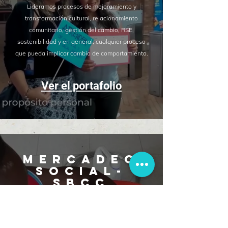
Lideramos procesos de mejoramiento y
transformación cultural, relacionamiento
comunitario, gestión del cambio, RSE,
sostenibilidad y en general, cualquier proceso
que pueda implicar cambio de comportamiento.
Ver el portafolio
mercadeo
social-
sbcc
Cocreamos estrategias que reúnen elementos y
herramientas del diseño, la comunicación y el