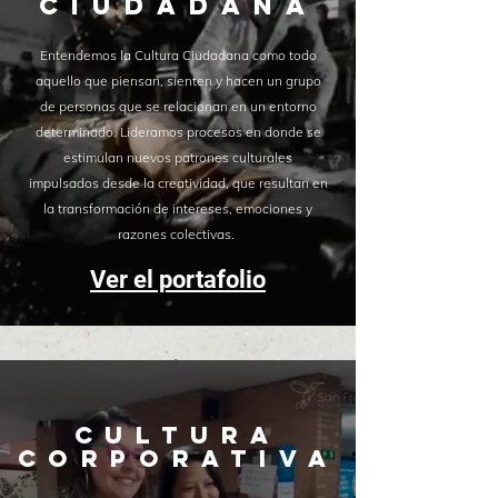
CIUDADANA
Entendemos la Cultura Ciudadana como todo
aquello que piensan, sienten y hacen un grupo
de personas que se relacionan en un entorno
determinado.
Lideramos procesos en donde se
estimulan nuevos patrones culturales
impulsados desde la creatividad, que resultan en
la transformación de intereses, emociones y
razones colectivas.
Ver el portafolio
CULTURA
CORPORATIVA